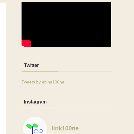
Twitter
Tweets by ebina100ne
Instagram
link100ne