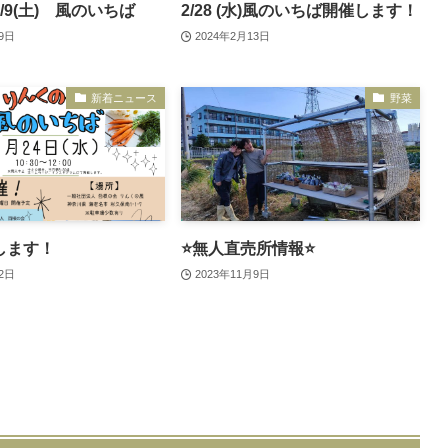
/9(土) 風のいちば
2/28 (水)風のいちば開催します！
19日
2024年2月13日
新着ニュース
野菜
します！
⭐️無人直売所情報⭐️
22日
2023年11月9日